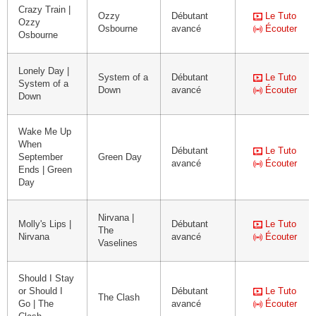
Crazy Train |
Ozzy
Débutant
Le Tuto
Ozzy
Osbourne
avancé
Écouter
Osbourne
Lonely Day |
System of a
Débutant
Le Tuto
System of a
Down
avancé
Écouter
Down
Wake Me Up
When
Débutant
Le Tuto
September
Green Day
avancé
Écouter
Ends | Green
Day
Nirvana |
Molly's Lips |
Débutant
Le Tuto
The
Nirvana
avancé
Écouter
Vaselines
Should I Stay
or Should I
Débutant
Le Tuto
The Clash
Go | The
avancé
Écouter