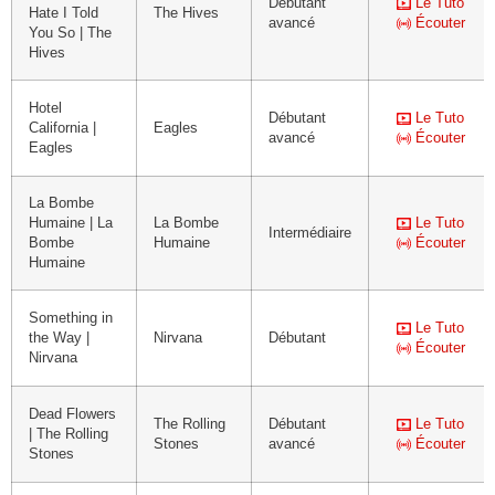
Débutant
Le Tuto
Hate I Told
The Hives
avancé
Écouter
You So | The
Hives
Hotel
Débutant
Le Tuto
California |
Eagles
avancé
Écouter
Eagles
La Bombe
Humaine | La
La Bombe
Le Tuto
Intermédiaire
Bombe
Humaine
Écouter
Humaine
Something in
Le Tuto
the Way |
Nirvana
Débutant
Écouter
Nirvana
Dead Flowers
The Rolling
Débutant
Le Tuto
| The Rolling
Stones
avancé
Écouter
Stones