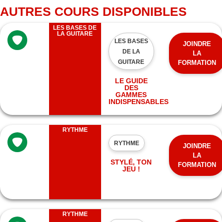
AUTRES COURS DISPONIBLES
LES BASES DE
LA GUITARE
LES BASES
JOINDRE
DE LA
LA
GUITARE
FORMATION
LE GUIDE
DES
GAMMES
INDISPENSABLES
RYTHME
RYTHME
JOINDRE
LA
STYLÉ, TON
FORMATION
JEU !
RYTHME