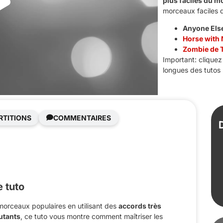
plus faciles du m
morceaux faciles 
Anyone Els
Horse with
Zombie de 
Important: cliquez
longues des tutos 
RTITIONS
COMMENTAIRES
 tuto
morceaux populaires en utilisant des
accords très
utants
, ce tuto vous montre comment maîtriser les