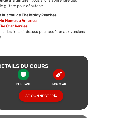
onde à la guitare
. Nous allons apprendre des
de guitare pour débutant:
e but You de The Moldy Peaches
,
 No Name de America
The Cranberries
 sur les liens ci-dessus pour accéder aux versions
!
DETAILS DU COURS
DÉBUTANT
MORCEAU
SE CONNECTER