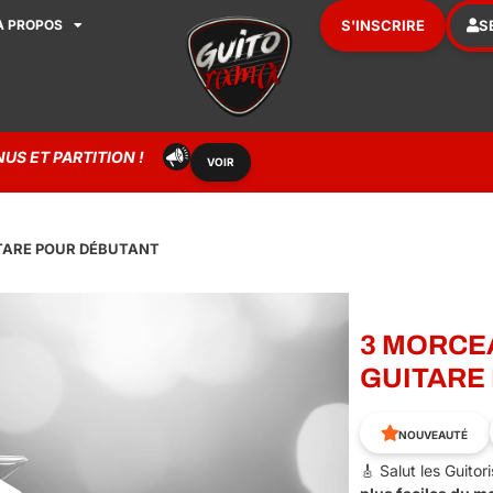
À PROPOS
S'INSCRIRE
S
S ET PARTITION !
VOIR
ITARE POUR DÉBUTANT
3 MORCEA
GUITARE
NOUVEAUTÉ
🎸 Salut les Guito