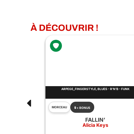
À DÉCOUVRIR !
NGERSTYLE, BLUES - R’N’B - FUNK
FACILE À JOUER, BEST OF GUIT
MORCEAU
 + BONUS
ZOMBI
FALLIN’
The Cranber
Alicia Keys