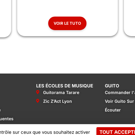
TO
VOIR LE TUTO
LES ÉCOLES DE MUSIQUE
GUITO
Guitorama Tarare
Commander l'
Zic Z’Act Lyon
Voir Guito Su
e
Écouter
uentes
TOUT ACCEPT
ntrôle sur ceux que vous souhaitez activer