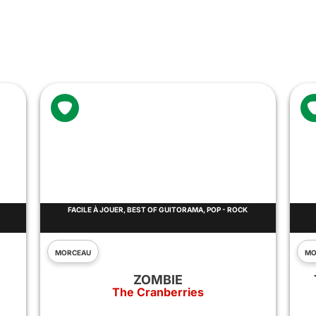
GRATUIT
ORAMA, POP - ROCK
FACILE À JOUER, BEST OF GUITORAMA, POP - ROCK
MORCEAU
E
TALKIN' BOUT A REVOLUTIO
ries
Tracy Chapman