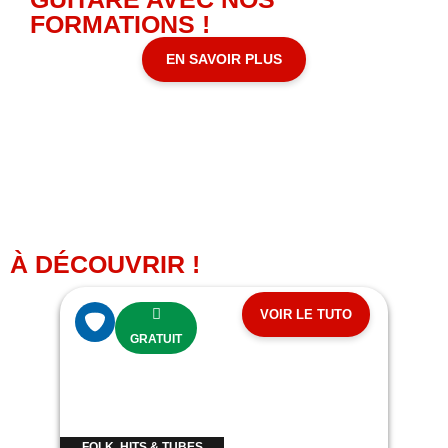
FORMATIONS !
EN SAVOIR PLUS
À DÉCOUVRIR !
VOIR LE TUTO
GRATUIT
FOLK, HITS & TUBES
HIT