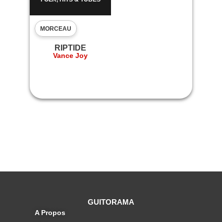
LIC
MORCEAU
MO
RIPTIDE
Vance Joy
Mi
GUITORAMA
A Propos